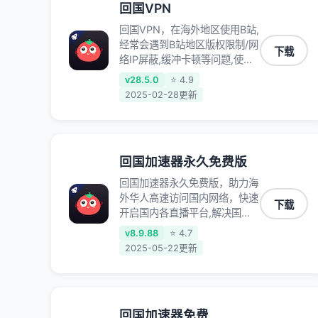
回国VPN
回国VPN，在海外地区使用B站,
经常会遇到B站地区版权限制/网
下载
络IP屏蔽,缓冲卡顿等问题,使用
我们的哔哩哔哩专用回国VPN,
v28.5.0
⭐ 4.9
可加速解决各类网络问题,一键
2025-02-28更新
网络回国,全球智能专线为您提
供最优线路,一对一技术客服
7*24小时服务。
回国加速器永久免费版
回国加速器永久免费版，助力海
外华人高速访问国内网络，快速
下载
开启国内各直播平台,解决国内
视频、音乐卡顿问题；更能加速
v8.9.88
⭐ 4.7
海量国服游戏，超低延迟稳定不
2025-05-22更新
掉线,畅享国内网络！
回国加速器免费