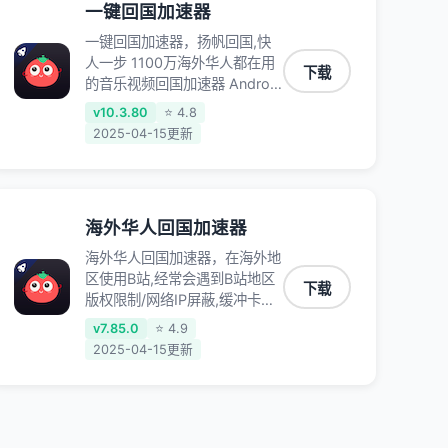
一键回国加速器
一键回国加速器，扬帆回国,快
人一步 1100万海外华人都在用
下载
的音乐视频回国加速器 Android
iOS Windows Mac TV VIP 支
v10.3.80
⭐ 4.8
持多种加速场景 了解更多 看视
2025-04-15更新
频 全球高速通道搭配第三方
CDN节点,解锁加速腾讯视频、
爱奇艺、哔哩哔哩和优酷视频,
在国外也能畅快追剧!
海外华人回国加速器
海外华人回国加速器，在海外地
区使用B站,经常会遇到B站地区
下载
版权限制/网络IP屏蔽,缓冲卡顿
等问题,使用我们的哔哩哔哩专
v7.85.0
⭐ 4.9
用回国VPN,可加速解决各类网
2025-04-15更新
络问题,一键网络回国,全球智能
专线为您提供最优线路,一对一
技术客服7*24小时服务。