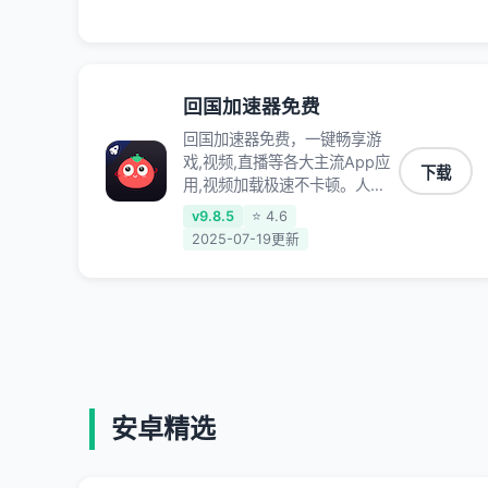
不掉线,畅享国内网络！
回国加速器免费
回国加速器免费，一键畅享游
戏,视频,直播等各大主流App应
下载
用,视频加载极速不卡顿。人在
海外听歌,玩国服游戏 简单易
v9.8.5
⭐ 4.6
用。
2025-07-19更新
安卓精选