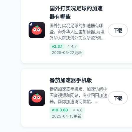
国外打实况足球的加速
器有哪些
国外打实况足球的加速器有哪
下载
些，海外华人回国加速器,为境
外华人解决海外怎么听歌?海外
怎么看剧?海外怎么玩游戏不卡
v2.3.1
⭐ 4.7
等境外难题,全球回国稳定国内
2025-05-22更新
节点,专业、流畅加速让海外党
们一键轻松回国,简单好用
番茄加速器手机版
番茄加速器手机版，加速访问中
国音视频和网站，专业回国加速
下载
器，帮你加速访问优酷、
bilibili、腾讯视频、爱奇艺等，
v10.3.80
⭐ 4.8
加速国服游戏，例如原神、阴阳
2025-04-15更新
师、和平精英、使命召唤、天涯
明月刀、一梦江湖、幻书启示