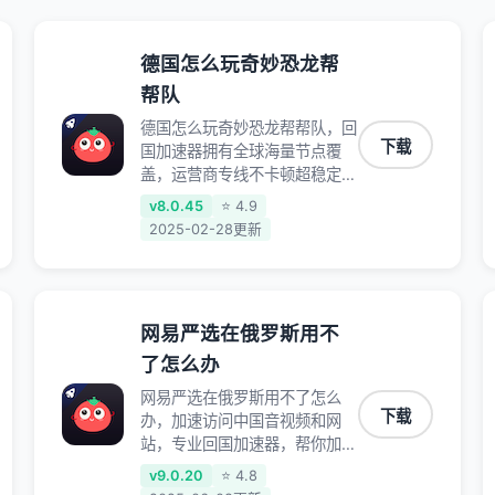
德国怎么玩奇妙恐龙帮
帮队
德国怎么玩奇妙恐龙帮帮队，回
下载
国加速器拥有全球海量节点覆
盖，运营商专线不卡顿超稳定，
专为海外华人和留学生打造，帮
v8.0.45
⭐ 4.9
助海外华人免除地域限制，随时
2025-02-28更新
高速稳定低延迟玩国服游戏、观
看高清视频、听高品质音乐。
网易严选在俄罗斯用不
了怎么办
网易严选在俄罗斯用不了怎么
下载
办，加速访问中国音视频和网
站，专业回国加速器，帮你加速
访问优酷、bilibili、腾讯视频、
v9.0.20
⭐ 4.8
爱奇艺等，加速国服游戏，例如