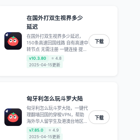
在国外打双生视界多少
延迟
在国外打双生视界多少延迟，
下载
150条高速回国线路 自有高速中
转节点 无需注册 一键连接 提供
高速线路 应用内直达视频音乐
v10.3.80
⭐ 4.8
app,快人一步 应用模式 App互
2025-04-15更新
不干扰 不间断的隐私保护 数据
加密 隐私保护 保持高速同时确
保数据不泄露 阻止第三方对数
据进行窃取和监听
匈牙利怎么玩斗罗大陆
匈牙利怎么玩斗罗大陆，一键代
理翻墙回国的穿梭VPN，帮助
下载
海外华人留学生及港澳台地区用
户破除地区版权限制问题，一键
v7.85.0
⭐ 4.9
降低游戏延迟，加速访问中国网
2025-04-15更新