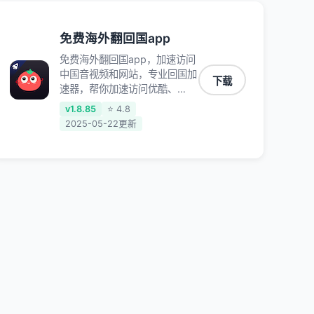
免费海外翻回国app
免费海外翻回国app，加速访问
中国音视频和网站，专业回国加
下载
速器，帮你加速访问优酷、
bilibili、腾讯视频、爱奇艺等，
v1.8.85
⭐ 4.8
加速国服游戏，例如原神、阴阳
2025-05-22更新
师、和平精英、使命召唤、天涯
明月刀、一梦江湖、幻书启示
录、明日方舟、战双帕弥什、
sky光·遇、另一个伊甸园等国内
各种服务,回国加速器致力于帮
助海外华人和留学生、港澳台地
区用户提供最好的回国游戏和音
乐视频加速服务，可以在海外或
港澳台地区流畅加速国服游戏和
音视频服务，提供专业稳定的全
球回国线路和游戏加速专线。能
加速访问优酷、爱奇艺、腾讯视
频、B站、芒果TV、西瓜视频、