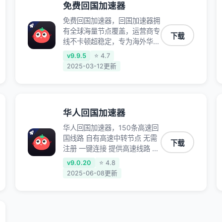
免费回国加速器
免费回国加速器，回国加速器拥
有全球海量节点覆盖，运营商专
下载
线不卡顿超稳定，专为海外华人
和留学生打造，帮助海外华人免
v9.9.5
⭐ 4.7
除地域限制，随时高速稳定低延
2025-03-12更新
迟玩国服游戏、观看高清视频、
听高品质音乐。
华人回国加速器
华人回国加速器，150条高速回
国线路 自有高速中转节点 无需
下载
注册 一键连接 提供高速线路 应
用内直达视频音乐app,快人一
v9.0.20
⭐ 4.8
步 应用模式 App互不干扰 不间
2025-06-08更新
断的隐私保护 数据加密 隐私保
护 保持高速同时确保数据不泄
露 阻止第三方对数据进行窃取
和监听