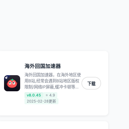
QQ音乐、网易云音乐、酷狗音
乐、YY等主流网站应用解除限
制，带你穿梭加速回国。目前已
有上百万用户，用户整体好评
95%以上，一对一在线客服支
持，保障你的使用体验。
海外回国加速器
海外回国加速器，在海外地区使
用B站,经常会遇到B站地区版权
下载
限制/网络IP屏蔽,缓冲卡顿等问
题,使用我们的哔哩哔哩专用回
v8.0.45
⭐ 4.9
国VPN,可加速解决各类网络问
2025-02-28更新
题,一键网络回国,全球智能专线
为您提供最优线路,一对一技术
客服7*24小时服务。