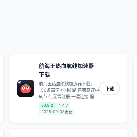
航海王热血航线加速器
下载
航海王热血航线加速器下载，
下载
150条高速回国线路 自有高速中
转节点 无需注册 一键连接 提供
高速线路 应用内直达视频音乐
v6.8.2
⭐ 4.7
app,快人一步 应用模式 App互
2025-09-03更新
不干扰 不间断的隐私保护 数据
加密 隐私保护 保持高速同时确
保数据不泄露 阻止第三方对数
据进行窃取和监听