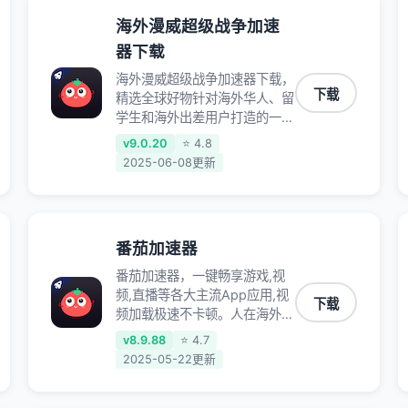
海外漫威超级战争加速
器下载
海外漫威超级战争加速器下载，
下载
精选全球好物针对海外华人、留
学生和海外出差用户打造的一款
高质量专属回国加速器,只要身
v9.0.20
⭐ 4.8
处海外即可一键加速畅享国内网
2025-06-08更新
络:追剧听歌、影音娱乐、游戏
电竞、赛事直播、商务办公、炒
股等多场景的应用及网络加速
番茄加速器
番茄加速器，一键畅享游戏,视
频,直播等各大主流App应用,视
下载
频加载极速不卡顿。人在海外听
歌,玩国服游戏 简单易用。
v8.9.88
⭐ 4.7
2025-05-22更新