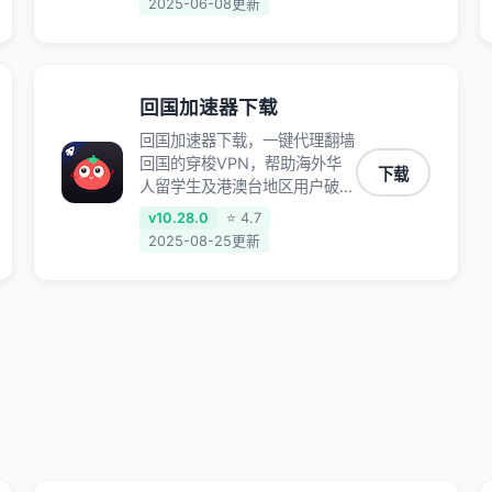
2025-06-08更新
原神、阴阳师、和平精英、使命
召唤、天涯明月刀、一梦江湖、
幻书启示录、明日方舟、战双帕
弥什、sky光·遇、另一个伊甸园
回国加速器下载
等国内各种服务,回国加速器致
力于帮助海外华人和留学生、港
回国加速器下载，一键代理翻墙
澳台地区用户提供最好的回国游
回国的穿梭VPN，帮助海外华
下载
戏和音乐视频加速服务，可以在
人留学生及港澳台地区用户破除
海外或港澳台地区流畅加速国服
地区版权限制问题，一键降低游
v10.28.0
⭐ 4.7
游戏和音视频服务，提供专业稳
戏延迟，加速访问中国网站、游
2025-08-25更新
定的全球回国线路和游戏加速专
戏及应用。
线。能加速访问优酷、爱奇艺、
腾讯视频、B站、芒果TV、西瓜
视频、QQ音乐、网易云音乐、
酷狗音乐、YY等主流网站应用
解除限制，带你穿梭加速回国。
目前已有上百万用户，用户整体
好评95%以上，一对一在线客
服支持，保障你的使用体验。