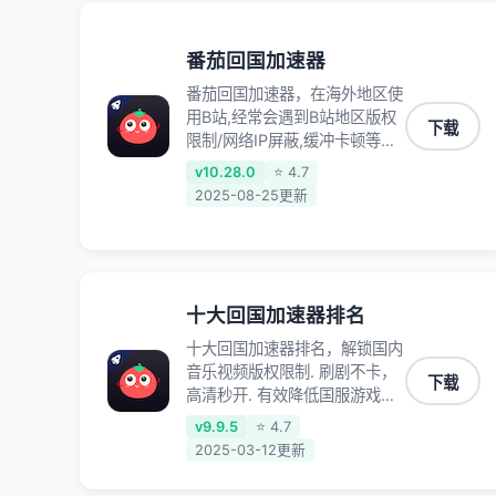
录、明日方舟、战双帕弥什、
sky光·遇、另一个伊甸园等国内
各种服务,回国加速器致力于帮
番茄回国加速器
助海外华人和留学生、港澳台地
番茄回国加速器，在海外地区使
区用户提供最好的回国游戏和音
用B站,经常会遇到B站地区版权
乐视频加速服务，可以在海外或
下载
限制/网络IP屏蔽,缓冲卡顿等问
港澳台地区流畅加速国服游戏和
题,使用我们的哔哩哔哩专用回
音视频服务，提供专业稳定的全
v10.28.0
⭐ 4.7
国VPN,可加速解决各类网络问
球回国线路和游戏加速专线。能
2025-08-25更新
题,一键网络回国,全球智能专线
加速访问优酷、爱奇艺、腾讯视
为您提供最优线路,一对一技术
频、B站、芒果TV、西瓜视频、
客服7*24小时服务。
QQ音乐、网易云音乐、酷狗音
乐、YY等主流网站应用解除限
制，带你穿梭加速回国。目前已
十大回国加速器排名
有上百万用户，用户整体好评
十大回国加速器排名，解锁国内
95%以上，一对一在线客服支
音乐视频版权限制. 刷剧不卡，
持，保障你的使用体验。
下载
高清秒开. 有效降低国服游戏延
迟. 提升国内主流应用访问速度
v9.9.5
⭐ 4.7
; 独创加速黑科技 · 海量边缘. 动
2025-03-12更新
态多线. 智能流控。