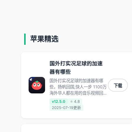
苹果精选
国外打实况足球的加速
器有哪些
国外打实况足球的加速器有哪
下载
些，扬帆回国,快人一步 1100万
海外华人都在用的音乐视频回国
加速器 Android iOS Windows
v12.5.0
⭐ 4.8
Mac TV VIP 支持多种加速场景
2025-07-19更新
了解更多 看视频 全球高速通道
搭配第三方CDN节点,解锁加速
腾讯视频、爱奇艺、哔哩哔哩和
优酷视频,在国外也能畅快追剧!